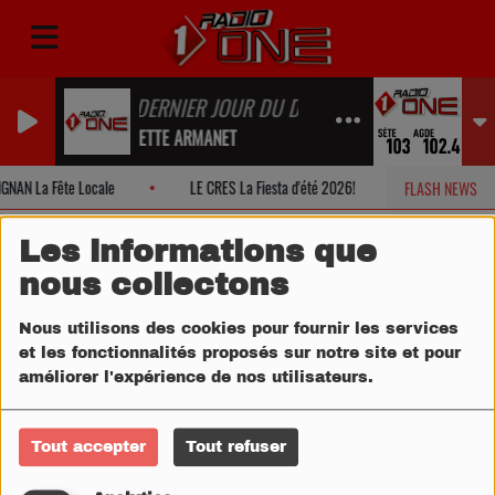
LE DERNIER JOUR DU DISCO
JULIETTE ARMANET
GNAN La Fête Locale
LE CRES La Fiesta d'été 2026!
MONTPELLIER
FLASH NEWS
Les informations que
nous collectons
Nous utilisons des cookies pour fournir les services
et les fonctionnalités proposés sur notre site et pour
améliorer l'expérience de nos utilisateurs.
Tout accepter
Tout refuser