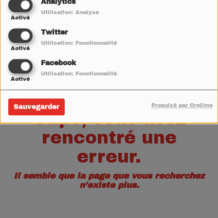
40
Analytics
Utilisation: Analyse
Activé
Twitter
Utilisation: Fonctionnalité
Activé
Facebook
Utilisation: Fonctionnalité
Activé
Propulsé par Orejime
Sauvegarder
Oups, vous avez
rencontré une
erreur.
Il semble que la page que vous recherchez
n’existe plus.