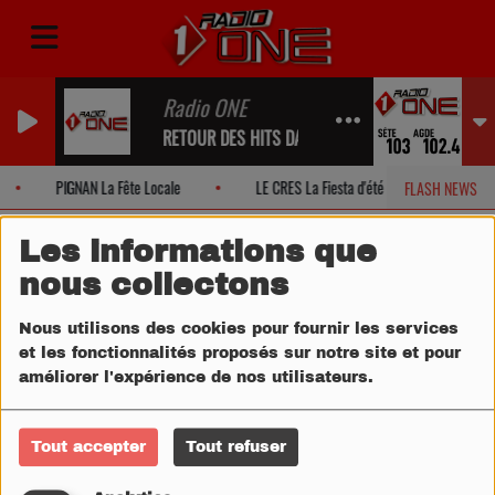
Radio ONE
RETOUR DES HITS DANS UN INSTANT...
PIGNAN La Fête Locale
LE CRES La Fiesta d'été 2026!
FLASH NEWS
Les informations que
nous collectons
Nous utilisons des cookies pour fournir les services
et les fonctionnalités proposés sur notre site et pour
améliorer l'expérience de nos utilisateurs.
Tout accepter
Tout refuser