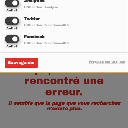
40
Analytics
Utilisation: Analyse
Activé
Twitter
Utilisation: Fonctionnalité
Activé
Facebook
Utilisation: Fonctionnalité
Activé
Propulsé par Orejime
Sauvegarder
Oups, vous avez
rencontré une
erreur.
Il semble que la page que vous recherchez
n’existe plus.