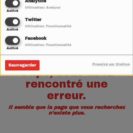
40
Analytics
Utilisation: Analyse
Activé
Twitter
Utilisation: Fonctionnalité
Activé
Facebook
Utilisation: Fonctionnalité
Activé
Propulsé par Orejime
Sauvegarder
Oups, vous avez
rencontré une
erreur.
Il semble que la page que vous recherchez
n’existe plus.