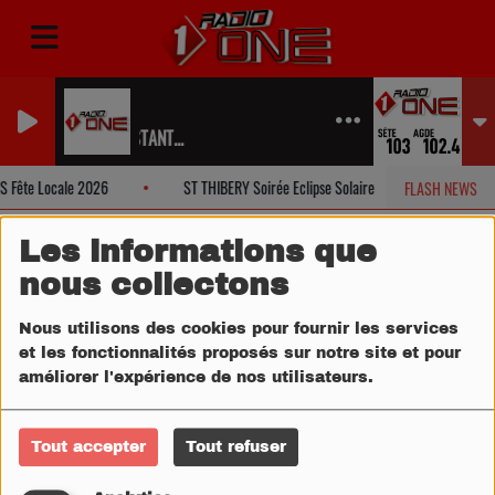
NE
S HITS DANS UN INSTANT...
 Fête Locale 2026
ST THIBERY Soirée Eclipse Solaire
FLORENSA
FLASH NEWS
Les informations que
nous collectons
Nous utilisons des cookies pour fournir les services
et les fonctionnalités proposés sur notre site et pour
améliorer l'expérience de nos utilisateurs.
Tout accepter
Tout refuser