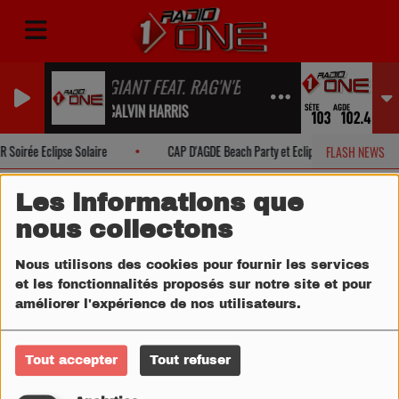
GIANT FEAT. RAG'N'BONE MAN
CALVIN HARRIS
Soirée Eclipse Solaire
CAP D'AGDE Beach Party et Eclipse Solaire
FLASH NEWS
Les informations que
nous collectons
Nous utilisons des cookies pour fournir les services
et les fonctionnalités proposés sur notre site et pour
améliorer l'expérience de nos utilisateurs.
Tout accepter
Tout refuser