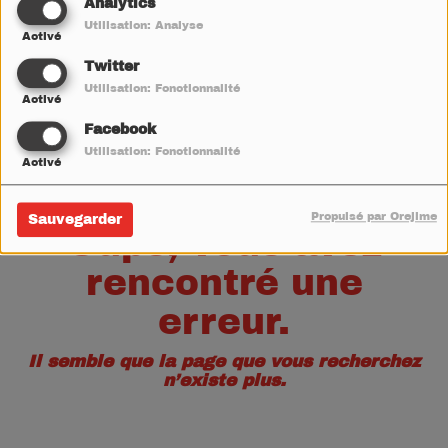
40
Analytics
Utilisation: Analyse
Activé
Twitter
Utilisation: Fonctionnalité
Activé
Facebook
Utilisation: Fonctionnalité
Activé
Propulsé par Orejime
Sauvegarder
Oups, vous avez
rencontré une
erreur.
Il semble que la page que vous recherchez
n’existe plus.