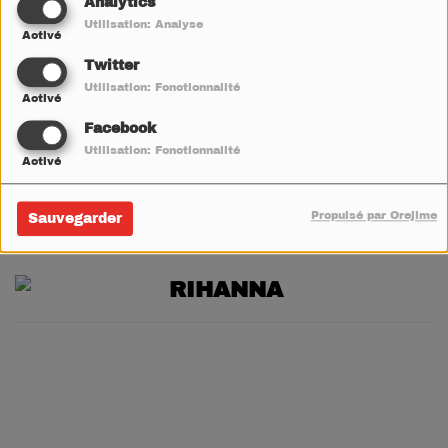
Analytics
Utilisation: Analyse
V
W
X
Y
Z
Activé
Twitter
BRUNO MARS
Utilisation: Fonctionnalité
Activé
Facebook
KATY PERRY
Utilisation: Fonctionnalité
Activé
MAÎTRE GIMS
Propulsé par Orejime
Sauvegarder
RIHANNA