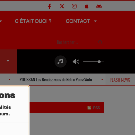
C'ÉTAIT QUOI ?
CONTACT
POUSSAN Les Rendez-vous du Retro Pouss'Auto
SETE Offres spéc
FLASH NEWS
tons
lités
RSS
teurs.