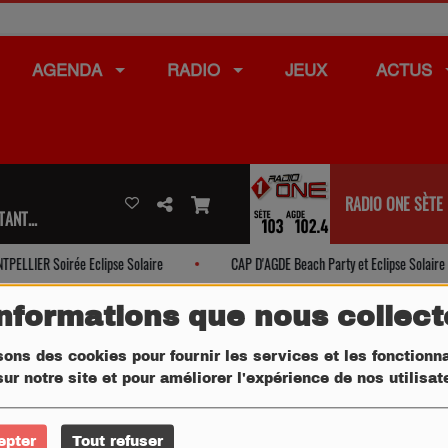
AGENDA
RADIO
JEUX
ACTUS
RADIO ONE SÈTE
ANT...
LLIER Soirée Eclipse Solaire
CAP D'AGDE Beach Party et Eclipse Solaire
informations que nous collec
sons des cookies pour fournir les services et les fonctionna
ur notre site et pour améliorer l'expérience de nos utilisa
epter
Tout refuser