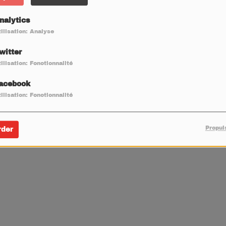
nalytics
I
J
K
L
M
N
O
P
Q
R
S
T
U
V
ilisation: Analyse
X
Y
Z
witter
ilisation: Fonctionnalité
acebook
ilisation: Fonctionnalité
ing
. RadioKing permet de
faire une radio
en ligne facilement.
Propul
rder