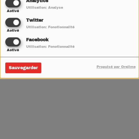
Analytics
Utilisation: Analyse
V
W
X
Y
Z
Activé
Twitter
Utilisation: Fonctionnalité
Activé
Facebook
Utilisation: Fonctionnalité
Activé
Propulsé par Orejime
Sauvegarder