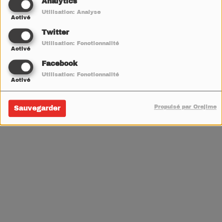
Analytics
Utilisation: Analyse
V
W
X
Y
Z
Activé
Twitter
Utilisation: Fonctionnalité
Activé
Facebook
Utilisation: Fonctionnalité
Activé
Propulsé par Orejime
Sauvegarder